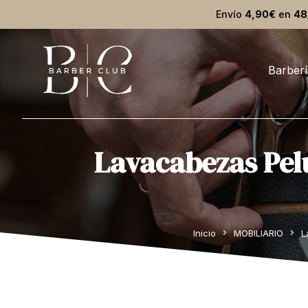
Envío
4,90€
en
48
Barberí
Lavacabezas Pel
Estás aquí:
Inicio
MOBILIARIO
L