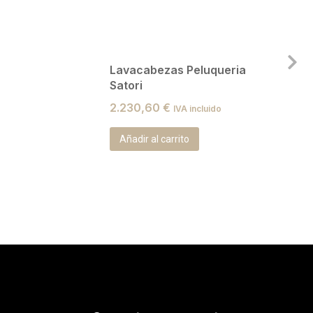
Lavacabezas Peluqueria
Satori
2.230,60
€
IVA incluido
Añadir al carrito