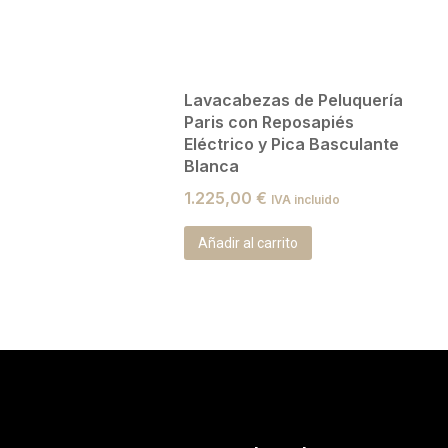
Lavacabezas de Peluquería
Paris con Reposapiés
Eléctrico y Pica Basculante
Blanca
1.225,00
€
IVA incluido
Añadir al carrito