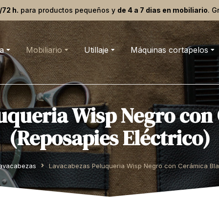
/72 h.
para productos pequeños y
de 4 a 7 dias en mobiliario
. G
a
Mobiliario
Utillaje
Máquinas cortapelos
uqueria Wisp Negro con
(Reposapies Eléctrico)
avacabezas
Lavacabezas Peluqueria Wisp Negro con Cerámica Blan