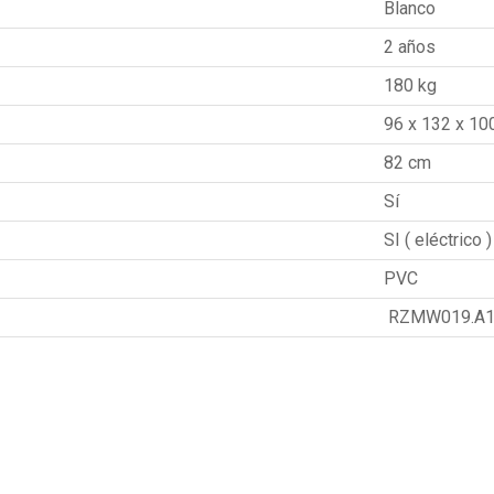
Blanco
2 años
180 kg
96 x 132 x 10
82 cm
Sí
SI ( eléctrico )
PVC
RZMW019.A1