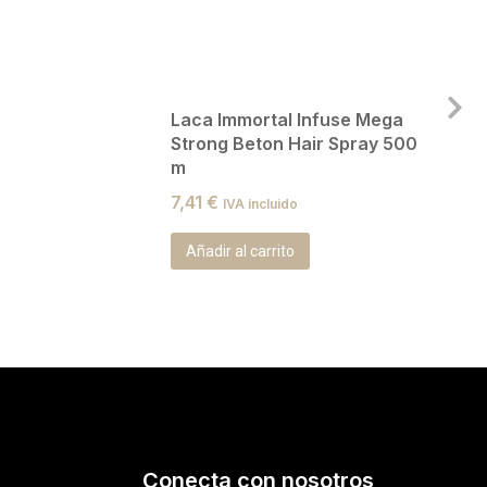
Laca Immortal Infuse Mega
Strong Beton Hair Spray 500
m
7,41
€
IVA incluido
Añadir al carrito
Conecta con nosotros