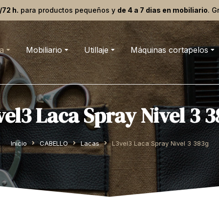
/72 h.
para productos pequeños y
de 4 a 7 dias en mobiliario
. G
a
Mobiliario
Utillaje
Máquinas cortapelos
el3 Laca Spray Nivel 3 
Inicio
CABELLO
Lacas
L3vel3 Laca Spray Nivel 3 383g