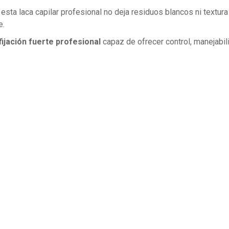
 esta laca capilar profesional no deja residuos blancos ni textur
e.
fijación fuerte profesional
capaz de ofrecer control, manejabilid