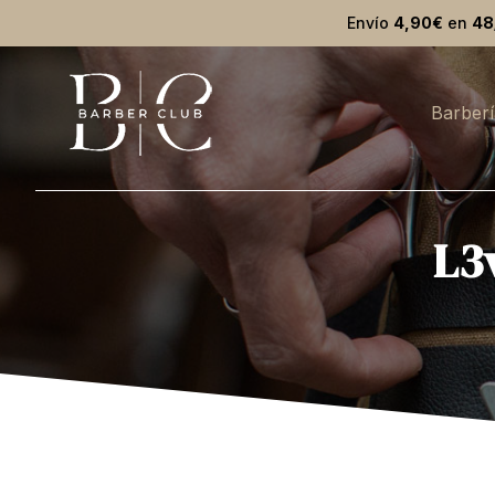
Envío
4,90€
en
48
Barberí
L3v
Estás aquí: