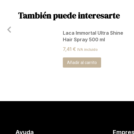
También puede interesarte
ar
Laca Immortal Ultra Shine
Hair Spray 500 ml
7,41
€
IVA incluido
Añadir al carrito
Ayuda
Empre