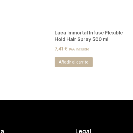
Laca Immortal Infuse Flexible
Hold Hair Spray 500 ml
7,41
€
IVA incluido
Añadir al carrito
sa
Legal