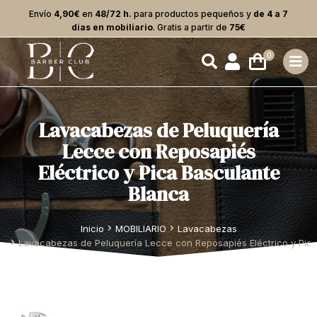
Envío
4,90€
en
48/72 h.
para productos pequeños y
de 4 a 7
dias en mobiliario
. Gratis a partir de
75€
Lavacabezas de Peluquería
Lecce con Reposapiés
Eléctrico y Pica Basculante
Blanca
Estás aquí:
Inicio
MOBILIARIO
Lavacabezas
Lavacabezas de Peluquería Lecce con Reposapiés Eléctrico y Pic