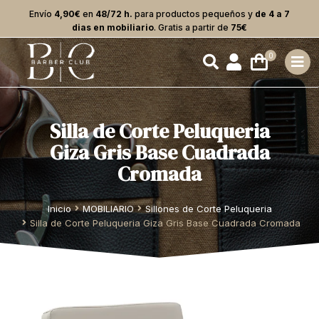
Envío
4,90€
en
48/72 h.
para productos pequeños y
de 4 a 7
dias en mobiliario
. Gratis a partir de
75€
Silla de Corte Peluqueria
Giza Gris Base Cuadrada
Cromada
Estás aquí:
Inicio
MOBILIARIO
Sillones de Corte Peluqueria
Silla de Corte Peluqueria Giza Gris Base Cuadrada Cromada