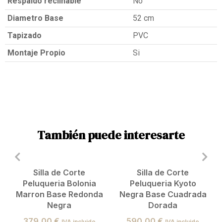
Respaldo reclinable
No
Diametro Base
52 cm
Tapizado
PVC
Montaje Propio
Si
También puede interesarte
Silla de Corte
Silla de Corte
Peluqueria Bolonia
Peluqueria Kyoto
Marron Base Redonda
Negra Base Cuadrada
Negra
Dorada
379,00
€
590,00
€
IVA incluido
IVA incluido