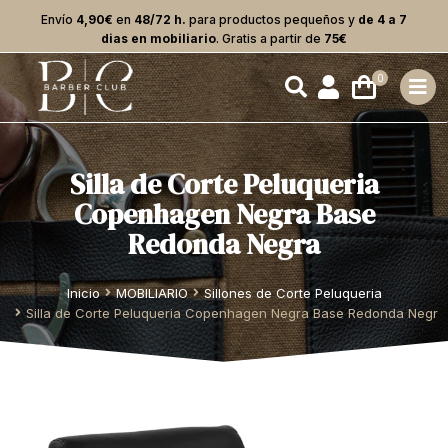
Envío
4,90€
en
48/72 h.
para productos pequeños y
de 4 a 7
dias en mobiliario
. Gratis a partir de
75€
Silla de Corte Peluqueria
Copenhagen Negra Base
Redonda Negra
Estás aquí:
Inicio
MOBILIARIO
Sillones de Corte Peluqueria
Silla de Corte Peluqueria Copenhagen Negra Base Redonda Negra