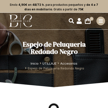
Envío
4,90€
en
48/72 h.
para productos pequeños y
de 4 a 7
dias en mobiliario
. Gratis a partir de
75€
Espejo de Peluqueria
Redondo Negro
Estás aquí:
Inicio
UTILLAJE
Accesorios
Espejo de Peluqueria Redondo Negro