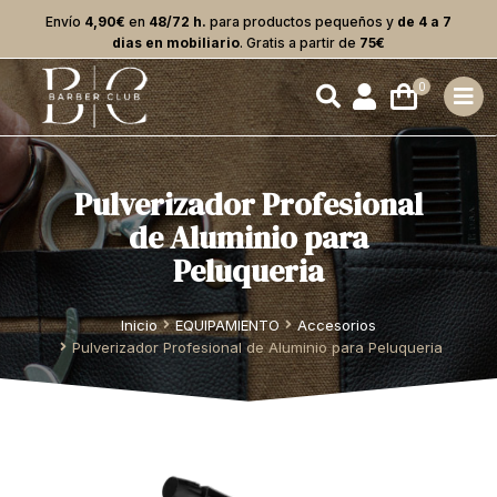
Envío
4,90€
en
48/72 h.
para productos pequeños y
de 4 a 7
dias en mobiliario
. Gratis a partir de
75€
Pulverizador Profesional
de Aluminio para
Peluqueria
Estás aquí:
Inicio
EQUIPAMIENTO
Accesorios
Pulverizador Profesional de Aluminio para Peluqueria