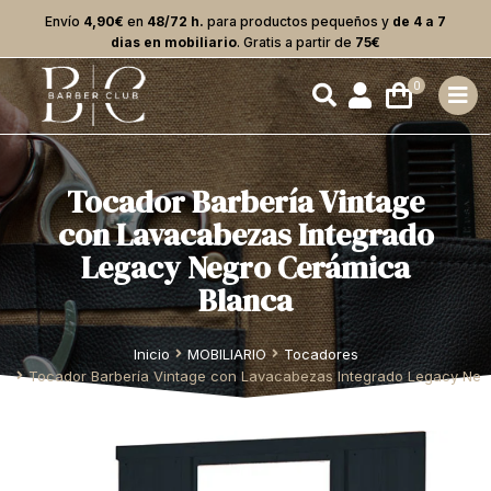
Envío
4,90€
en
48/72 h.
para productos pequeños y
de 4 a 7
dias en mobiliario
. Gratis a partir de
75€
Tocador Barbería Vintage
con Lavacabezas Integrado
Legacy Negro Cerámica
Blanca
Estás aquí:
Inicio
MOBILIARIO
Tocadores
Tocador Barbería Vintage con Lavacabezas Integrado Legacy Neg