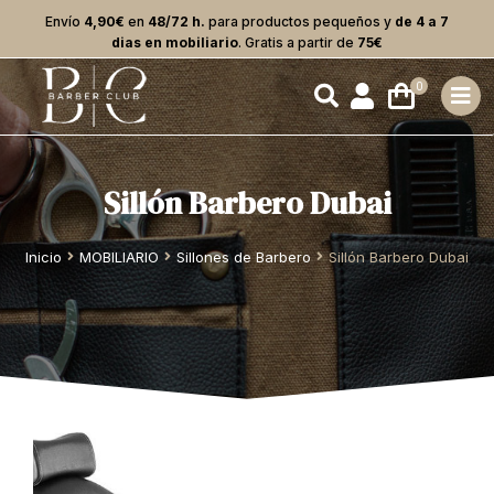
Envío
4,90€
en
48/72 h.
para productos pequeños y
de 4 a 7
dias en mobiliario
. Gratis a partir de
75€
Sillón Barbero Dubai
Estás aquí:
Inicio
MOBILIARIO
Sillones de Barbero
Sillón Barbero Dubai