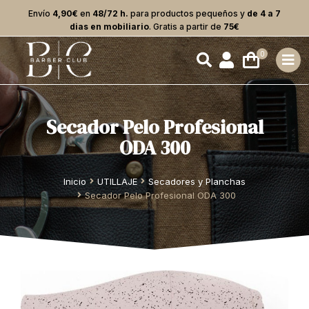
Envío
4,90€
en
48/72 h.
para productos pequeños y
de 4 a 7
dias en mobiliario
. Gratis a partir de
75€
Secador Pelo Profesional
ODA 300
Estás aquí:
Inicio
UTILLAJE
Secadores y Planchas
Secador Pelo Profesional ODA 300