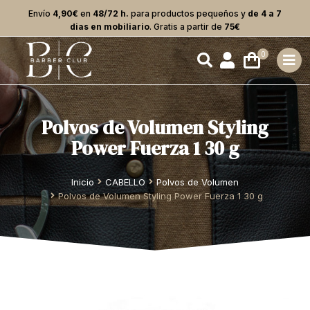
Envío
4,90€
en
48/72 h.
para productos pequeños y
de 4 a 7
dias en mobiliario
. Gratis a partir de
75€
Polvos de Volumen Styling
Power Fuerza 1 30 g
Estás aquí:
Inicio
CABELLO
Polvos de Volumen
Polvos de Volumen Styling Power Fuerza 1 30 g