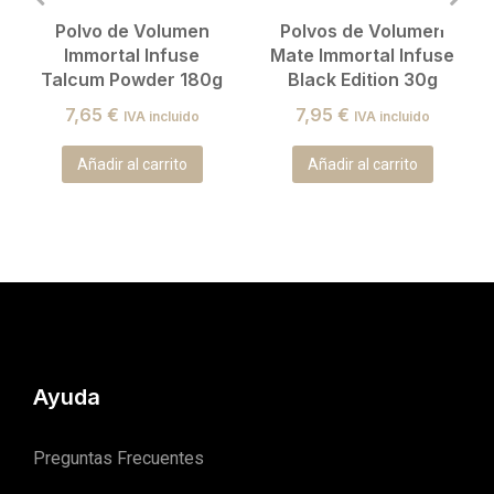
Polvo de Volumen
Polvos de Volumen
Immortal Infuse
Mate Immortal Infuse
Talcum Powder 180g
Black Edition 30g
7,65
€
7,95
€
IVA incluido
IVA incluido
Añadir al carrito
Añadir al carrito
Ayuda
Preguntas Frecuentes