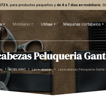
/72 h.
para productos pequeños y
de 4 a 7 dias en mobiliario
. G
a
Mobiliario
Utillaje
Máquinas cortapelos
abezas Peluqueria Gant
io
MOBILIARIO
Lavacabezas
Lavacabezas Peluqueria Gante 