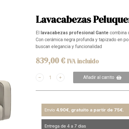
Lavacabezas Peluquer
El
lavacabezas profesional Gante
combina d
Con cerámica negra profunda y tapizado en pol
buscan elegancia y funcionalidad
839,00
€
IVA incluido
﹣
﹢
Añadir al carrito
Envío
4.90€
,
gratuito a partir de 75€
.
Entrega de 4 a 7 dias