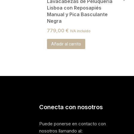
Lavacabezas de Peluquería
Lisboa con Reposapiés
Manual y Pica Basculante
Negra
779,00
€
IVA incluido
Añadir al carrito
Conecta con nosotros
Puede ponerse en contacto con
nosotros llamando al: