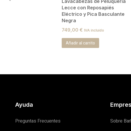
Lavacabezas de Peluquería
Lecce con Reposapiés
Eléctrico y Pica Basculante
Negra
749,00
€
IVA incluido
Añadir al carrito
Ayuda
Empre
Preguntas Frecuentes
Sobre Bar