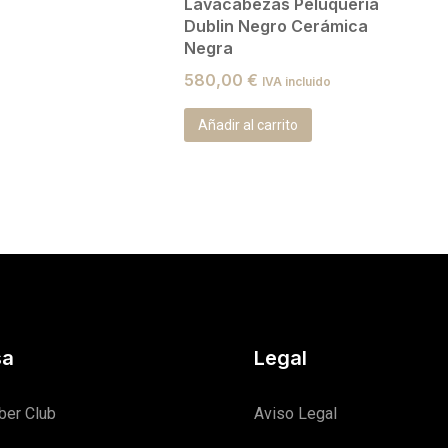
Lavacabezas Peluqueria
Dublin Negro Cerámica
Negra
580,00
€
IVA incluido
Añadir al carrito
sa
Legal
ber Club
Aviso Legal