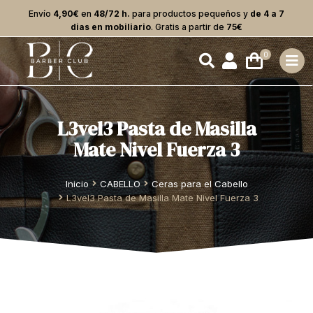
Envío
4,90€
en
48/72 h.
para productos pequeños y
de 4 a 7
dias en mobiliario
. Gratis a partir de
75€
L3vel3 Pasta de Masilla
Mate Nivel Fuerza 3
Estás aquí:
Inicio
CABELLO
Ceras para el Cabello
L3vel3 Pasta de Masilla Mate Nivel Fuerza 3