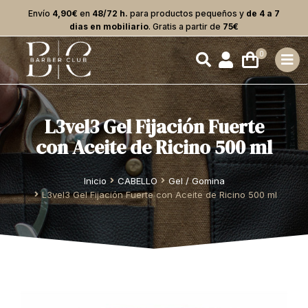
Envío
4,90€
en
48/72 h.
para productos pequeños y
de 4 a 7
dias en mobiliario
. Gratis a partir de
75€
L3vel3 Gel Fijación Fuerte
con Aceite de Ricino 500 ml
Estás aquí:
Inicio
CABELLO
Gel / Gomina
L3vel3 Gel Fijación Fuerte con Aceite de Ricino 500 ml