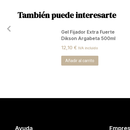
También puede interesarte
Gel Fijador Extra Fuerte
450
Dikson Argabeta 500ml
12,10
€
IVA incluido
Añadir al carrito
Ayuda
Empre