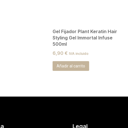
Gel Fijador Plant Keratin Hair
Styling Gel Immortal Infuse
500ml
6,90
€
IVA incluido
Añadir al carrito
sa
Legal