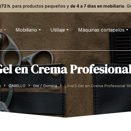
/72 h.
para productos pequeños y
de 4 a 7 dias en mobiliario
. G
a
Mobiliario
Utillaje
Máquinas cortapelos
Gel en Crema Profesional
o
CABELLO
Gel / Gomina
L3vel3 Gel en Crema Profesional 10