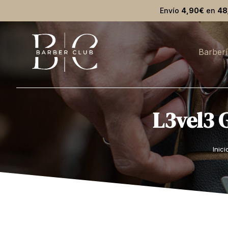
Envío
4,90€
en
48
Barberí
L3vel3 
Estás aquí:
Inici