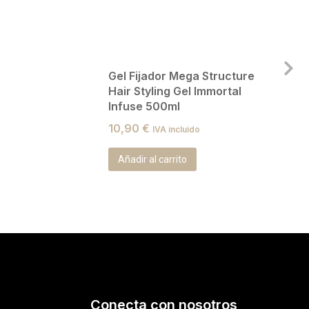
Gel Fijador Mega Structure
Hair Styling Gel Immortal
Infuse 500ml
10,90
€
IVA incluido
Añadir al carrito
Conecta con nosotros