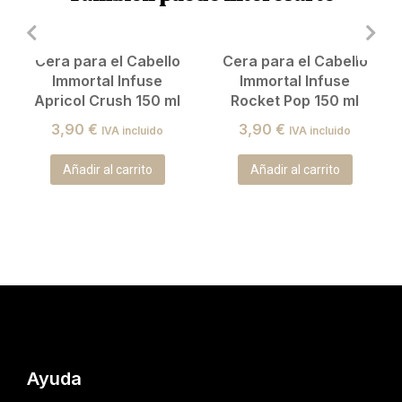
Cera para el Cabello
Cera para el Cabello
Immortal Infuse
Immortal Infuse
Apricol Crush 150 ml
Rocket Pop 150 ml
3,90
€
3,90
€
IVA incluido
IVA incluido
Añadir al carrito
Añadir al carrito
Ayuda