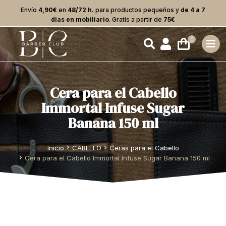
Envío
4,90€
en
48/72 h.
para productos pequeños y
de 4 a 7
dias en mobiliario
. Gratis a partir de
75€
Cera para el Cabello
Immortal Infuse Sugar
Banana 150 ml
Estás aquí:
Inicio
CABELLO
Ceras para el Cabello
Cera para el Cabello Immortal Infuse Sugar Banana 150 ml