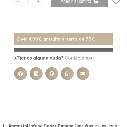
﹣
﹢
Añadir al carrito
Envío
4.90€
,
gratuito a partir de 75€
.
¿Tienes alguna duda?
Contáctanos
La
Immortal Infuse Sugar Banana Hair Wax
es una cera