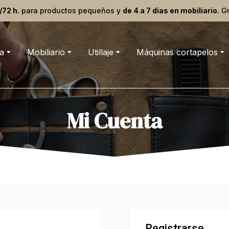
/72 h.
para productos pequeños y
de 4 a 7 dias en mobiliario
. G
a
Mobiliario
Utillaje
Máquinas cortapelos
Mi Cuenta
Registrarse