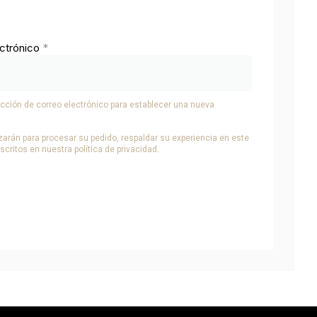
ectrónico
*
ección de correo electrónico para establecer una nueva
zarán para procesar su pedido, respaldar su experiencia en este
descritos en nuestra
política de privacidad
.